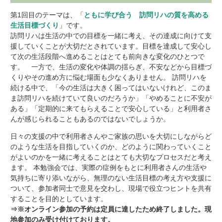
第
1回目のテーマは、「
ともに学び合う 訪問リハの質を高める
生活目標づくり
」です。
訪問リハは生活の中での目標を一緒に考え、その達成に向けて支
援していくことが大切だとされています。目標を達成して安心し
て次の生活段階へ進めることはとても前向きな変化のひとつで
す。 一方で、生活の変化や体調の揺らぎ、不安などから目標づ
くりやその進め方に悩む場面も少なくありません。
訪問リハを
続ける中で、「今の生活は大きく困ってはいないけれど、このま
ま訪問リハを続けていて良いのだろうか」「やめることに不安が
ある」「定期的に来てもらえることで安心している」と利用者さ
んが感じられることもあるのではないでしょうか。
日々の支援の中で利用者さんやご家族の思いを大切にしながらど
のような生活を目指していくのか、どのように関わっていくこと
がよいのかを一緒に考えることはとても大切なプロセスだと考え
ます。
本勉強会では、実際の症例をもとに利用者さんの生活や
気持ちに寄り添いながら、無理のない生活目標の考え方や支援に
ついて、参加者同士で意見を交わし、現場で役立つヒントを共有
することを目的としています。
⇒※オンライン参加の予約は定員に達したため終了しました。現
地参加のみ受け付けております。