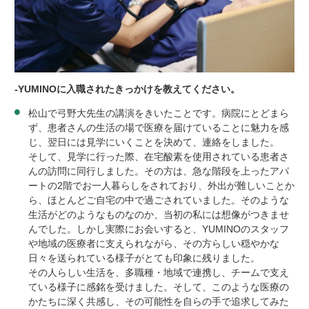
-YUMINO
に入職されたきっかけを教えてください。
松山で弓野大先生の講演をきいたことです。病院にとどまら
ず、患者さんの生活の場で医療を届けていることに魅力を感
じ、翌日には見学にいくことを決めて、連絡をしました。
そして、見学に行った際、在宅酸素を使用されている患者さ
んの訪問に同行しました。その方は、急な階段を上ったアパ
ートの
2
階でお一人暮らしをされており、外出が難しいことか
ら、ほとんどご自宅の中で過ごされていました。そのような
生活がどのようなものなのか、当初の私には想像がつきませ
んでした。しかし実際にお会いすると、
YUMINO
のスタッフ
や地域の医療者に支えられながら、その方らしい穏やかな
日々を送られている様子がとても印象に残りました。
その人らしい生活を、多職種・地域で連携し、チームで支え
ている様子に感銘を受けました。そして、このような医療の
かたちに深く共感し、その可能性を自らの手で追求してみた