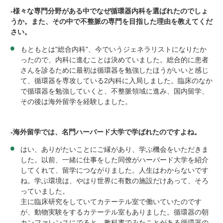
-
様々な専門分野がある中でなぜ循環器内科を選ばれたのでしょ
うか。また、その中で不整脈の専門を目指した理由を教えてくだ
さい。
もともとは"総合内科"、今でいうジェネラリストになりたか
ったので、内科に進むことは決めていました。総合的に患者
さんを診るために最初は循環器を勉強したほうがいいと感じ
て、循環器を専攻している
2
内科に入局しました。臨床のなか
で循環器を勉強していくと、不整脈領域に進み、国内留学、
その後は海外留学を経験しました。
-
海外留学では、名門ハーバード大学で学ばれたのですよね。
はい、ありがたいことにご縁があり、学ぶ機会をいただきま
した。以前、一緒に仕事をした同僚がハーバード大学を紹介
してくれて、留学につながりました。人生はわからないです
ね。学ぶ環境は、やはり世界に有数の施設だけあって、そろ
っていました。
主に臨床研究をしていてカテーテル室で働いていたのです
が、動物実験をするカテーテル室もありました。循環器の朝
カンファレンスにでると、教科書でみたことがある循環器の