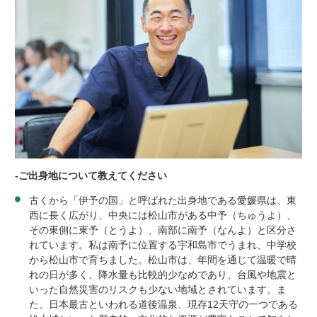
-
ご出身地について教えてください
古くから「伊予の国」と呼ばれた出身地である愛媛県は、東
西に長く広がり、中央には松山市がある中予（ちゅうよ）、
その東側に東予（とうよ）、南部に南予（なんよ）と区分さ
れています。私は南予に位置する宇和島市でうまれ、中学校
から松山市で育ちました。松山市は、年間を通じて温暖で晴
れの日が多く、降水量も比較的少なめであり、台風や地震と
いった自然災害のリスクも少ない地域とされています。ま
た、日本最古といわれる道後温泉、現存
12
天守の一つである