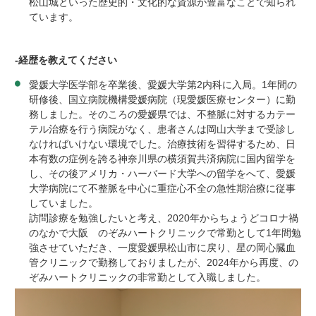
松山城といった歴史的・文化的な資源が豊富なことで知られ
ています。
-
経歴を教えてください
愛媛大学医学部を卒業後、愛媛大学第
2
内科に入局。
1
年間の
研修後、国立病院機構愛媛病院（現愛媛医療センター）に勤
務しました。そのころの愛媛県では、不整脈に対するカテー
テル治療を行う病院がなく、患者さんは岡山大学まで受診し
なければいけない環境でした。治療技術を習得するため、日
本有数の症例を誇る神奈川県の横須賀共済病院に国内留学を
し、その後アメリカ・ハーバード大学への留学をへて、愛媛
大学病院にて不整脈を中心に重症心不全の急性期治療に従事
していました。
訪問診療を勉強したいと考え、
2020
年からちょうどコロナ禍
のなかで大阪 のぞみハート
クリニックで常勤として
1
年間勉
強させていただき、一度愛媛県松山市に戻り、星の岡心臓血
管クリニックで勤務しておりましたが、
2024
年から再度、の
ぞみハートクリニックの非常勤として入職しました。